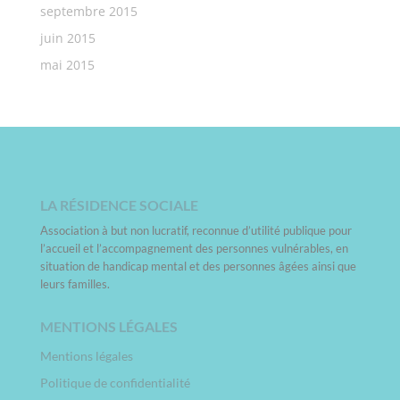
septembre 2015
juin 2015
mai 2015
LA RÉSIDENCE SOCIALE
Association à but non lucratif, reconnue d’utilité publique pour
l’accueil et l’accompagnement des personnes vulnérables, en
situation de handicap mental et des personnes âgées ainsi que
leurs familles.
MENTIONS LÉGALES
Mentions légales
Politique de confidentialité