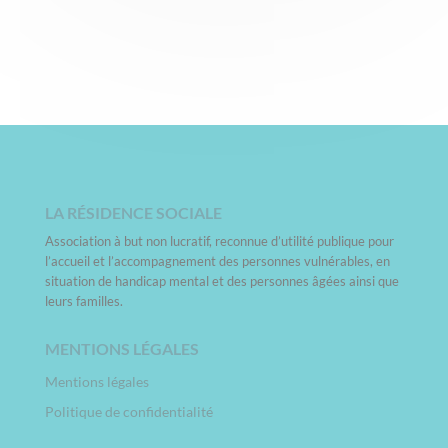
LA RÉSIDENCE SOCIALE
Association à but non lucratif, reconnue d’utilité publique pour
l’accueil et l’accompagnement des personnes vulnérables, en
situation de handicap mental et des personnes âgées ainsi que
leurs familles.
MENTIONS LÉGALES
Mentions légales
Politique de confidentialité