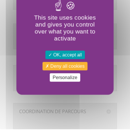
This site uses cookies
and gives you control
over what you want to
MISE À DISPOSITION DE
LOGEMENTS / VIE PARTAGÉE
activate
OK, accept all
Deny all cookies
ACTIVITÉS COMMERCIALES ET
SOLIDAIRES
Personalize
COORDINATION DE PARCOURS