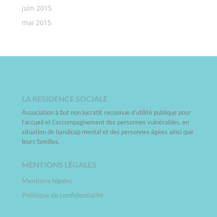
juin 2015
mai 2015
LA RÉSIDENCE SOCIALE
Association à but non lucratif, reconnue d’utilité publique pour
l’accueil et l’accompagnement des personnes vulnérables, en
situation de handicap mental et des personnes âgées ainsi que
leurs familles.
MENTIONS LÉGALES
Mentions légales
Politique de confidentialité