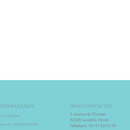
TIONS LÉGALES
NOUS CONTACTER
3, avenue de l’Europe
ons légales
92300 Levallois-Perret
que de confidentialité
Téléphone : 01 47 58 63 50