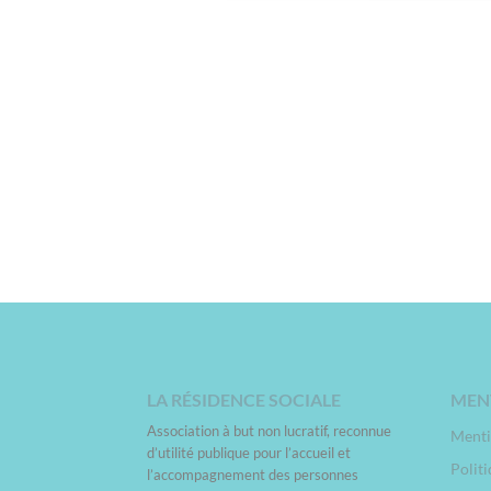
LA RÉSIDENCE SOCIALE
MEN
Association à but non lucratif, reconnue
Menti
d’utilité publique pour l’accueil et
Politi
l’accompagnement des personnes