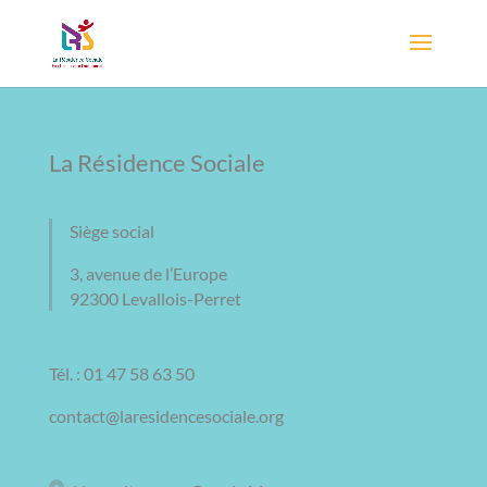
La Résidence Sociale
Siège social
3, avenue de l’Europe
92300 Levallois-Perret
Tél. : 01 47 58 63 50
contact@laresidencesociale.org