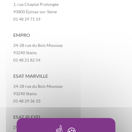
1, rue Chaptal Prolongée
93800 Épinay-sur-Seine
01 48 29 71 19
EMPRO
24-28 rue du Bois Moussay
93240 Stains
01 48 21 82 54
ESAT MARVILLE
24-28 rue du Bois Moussay
93240 Stains
01 48 29 36 33
ESAT PLEYEL
29, rue d’Amiens