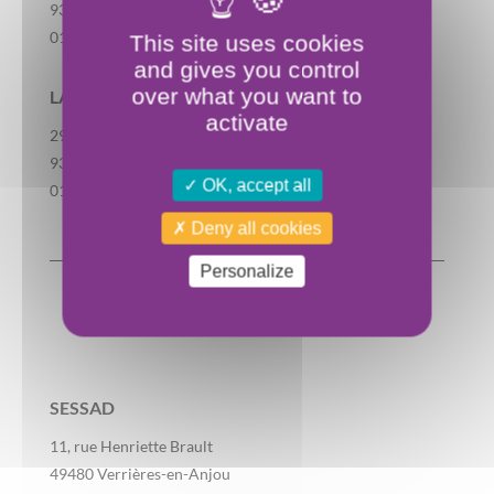
93240 Stains
01 49 40 09 19
This site uses cookies
and gives you control
over what you want to
LA FERME DES POSSIBLES
activate
29, rue d’Amiens
93240 Stains
OK, accept all
01 86 22 93 00
Deny all cookies
Personalize
♦ MAINE-ET-LOIRE ♦
SESSAD
11, rue Henriette Brault
49480 Verrières-en-Anjou