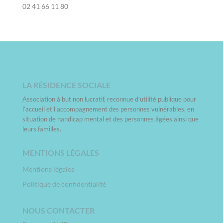
02 41 66 11 80
LA RÉSIDENCE SOCIALE
Association à but non lucratif, reconnue d’utilité publique pour
l’accueil et l’accompagnement des personnes vulnérables, en
situation de handicap mental et des personnes âgées ainsi que
leurs familles.
MENTIONS LÉGALES
Mentions légales
Politique de confidentialité
NOUS CONTACTER