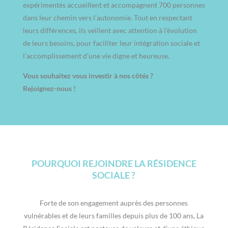
expérimentés accueillent et accompagnent 700 personnes
dans leur chemin vers l’autonomie. Tout en respectant
leurs différences, ils veillent avec attention à l’évolution
de leurs besoins, pour faciliter leur intégration sociale et
l’accomplissement d’une vie digne et heureuse.
Vous souhaitez vous investir à nos côtés ?
Rejoignez-nous !
POURQUOI REJOINDRE LA RÉSIDENCE
SOCIALE ?
Forte de son engagement auprès des personnes
vulnérables et de leurs familles depuis plus de 100 ans, La