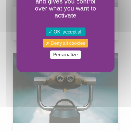
and gives you control
over what you want to
activate
Chef de service H/F – CDI – Temps plein
(CCN66)
lire plus
OK, accept all
Deny all cookies
Personalize