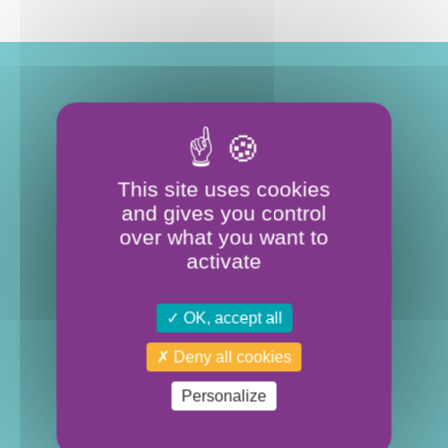
17
This site uses cookies
and gives you control
ÉTABLISSEMENTS
over what you want to
activate
SUR
OK, accept all
2
Deny all cookies
Personalize