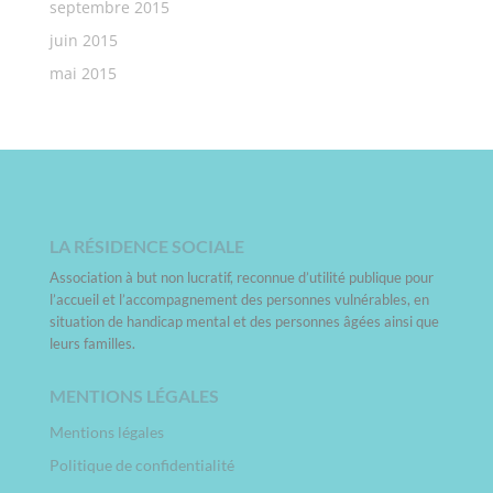
septembre 2015
juin 2015
mai 2015
LA RÉSIDENCE SOCIALE
Association à but non lucratif, reconnue d’utilité publique pour
l’accueil et l’accompagnement des personnes vulnérables, en
situation de handicap mental et des personnes âgées ainsi que
leurs familles.
MENTIONS LÉGALES
Mentions légales
Politique de confidentialité