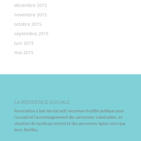
décembre 2015
novembre 2015
octobre 2015
septembre 2015
juin 2015
mai 2015
LA RÉSIDENCE SOCIALE
Association à but non lucratif, reconnue d’utilité publique pour
l’accueil et l’accompagnement des personnes vulnérables, en
situation de handicap mental et des personnes âgées ainsi que
leurs familles.