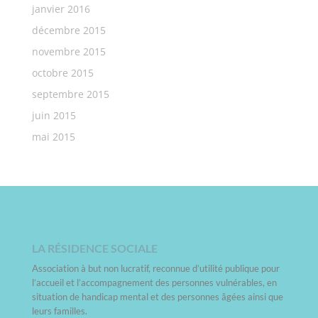
janvier 2016
décembre 2015
novembre 2015
octobre 2015
septembre 2015
juin 2015
mai 2015
LA RÉSIDENCE SOCIALE
Association à but non lucratif, reconnue d’utilité publique pour
l’accueil et l’accompagnement des personnes vulnérables, en
situation de handicap mental et des personnes âgées ainsi que
leurs familles.