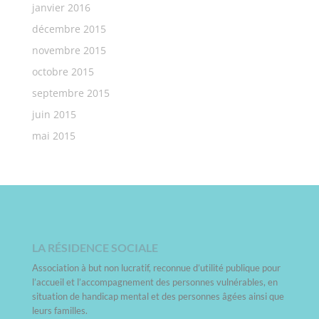
janvier 2016
décembre 2015
novembre 2015
octobre 2015
septembre 2015
juin 2015
mai 2015
LA RÉSIDENCE SOCIALE
Association à but non lucratif, reconnue d’utilité publique pour
l’accueil et l’accompagnement des personnes vulnérables, en
situation de handicap mental et des personnes âgées ainsi que
leurs familles.