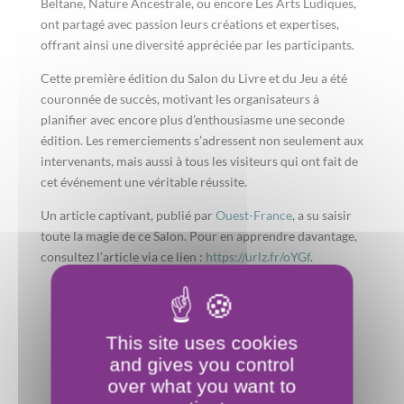
Beltane, Nature Ancestrale, ou encore Les Arts Ludiques,
ont partagé avec passion leurs créations et expertises,
offrant ainsi une diversité appréciée par les participants.
Cette première édition du Salon du Livre et du Jeu a été
couronnée de succès, motivant les organisateurs à
planifier avec encore plus d’enthousiasme une seconde
édition. Les remerciements s’adressent non seulement aux
intervenants, mais aussi à tous les visiteurs qui ont fait de
cet événement une véritable réussite.
Un article captivant, publié par
Ouest-France
, a su saisir
toute la magie de ce Salon. Pour en apprendre davantage,
consultez l’article via ce lien :
https://urlz.fr/oYGf
.
This site uses cookies
and gives you control
over what you want to