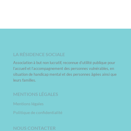
LA RÉSIDENCE SOCIALE
Association à but non lucratif, reconnue d’utilité publique pour
l’accueil et l’accompagnement des personnes vulnérables, en
situation de handicap mental et des personnes âgées ainsi que
leurs familles.
MENTIONS LÉGALES
Mentions légales
Politique de confidentialité
NOUS CONTACTER