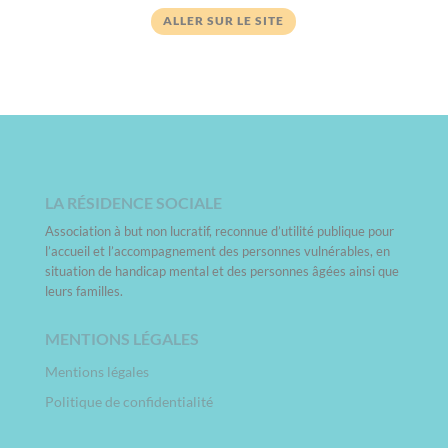
ALLER SUR LE SITE
LA RÉSIDENCE SOCIALE
Association à but non lucratif, reconnue d’utilité publique pour
l’accueil et l’accompagnement des personnes vulnérables, en
situation de handicap mental et des personnes âgées ainsi que
leurs familles.
MENTIONS LÉGALES
Mentions légales
Politique de confidentialité